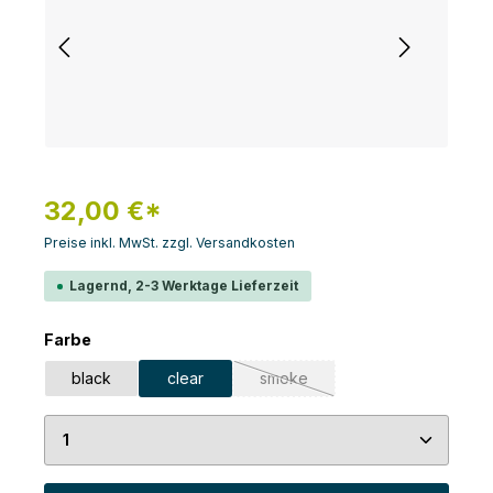
32,00 €*
Preise inkl. MwSt. zzgl. Versandkosten
Lagernd, 2-3 Werktage Lieferzeit
auswählen
Farbe
black
clear
smoke
(Diese Option ist zurzeit nicht v
Produkt Anzahl: Gib den gewünschten Wert ein 