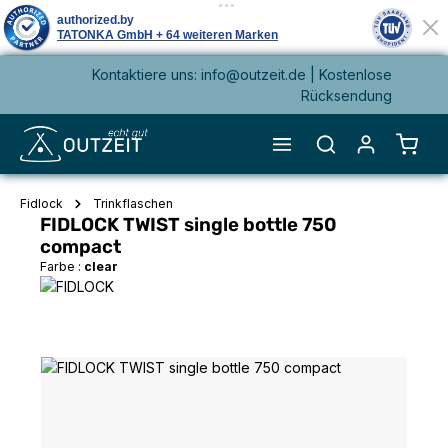
Kontaktiere uns: info@outzeit.de | Kostenlose
alt springen
Rücksendung
Waren
Fidlock
Trinkflaschen
FIDLOCK TWIST single bottle 750
compact
Farbe :
clear
Bildergalerie überspringen