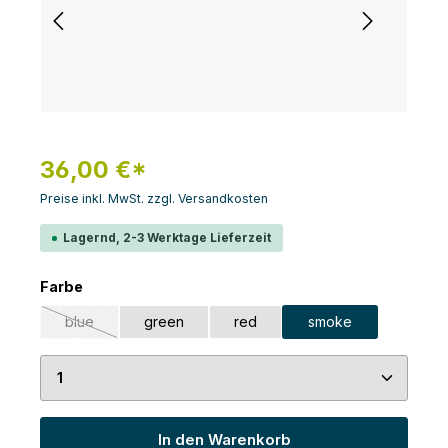
36,00 €*
Preise inkl. MwSt. zzgl. Versandkosten
Lagernd, 2-3 Werktage Lieferzeit
auswählen
Farbe
blue
green
red
smoke
(Diese Option ist zurzeit nicht verfügbar.)
Produkt Anzahl: Gib den gewünschten Wert ein 
In den Warenkorb