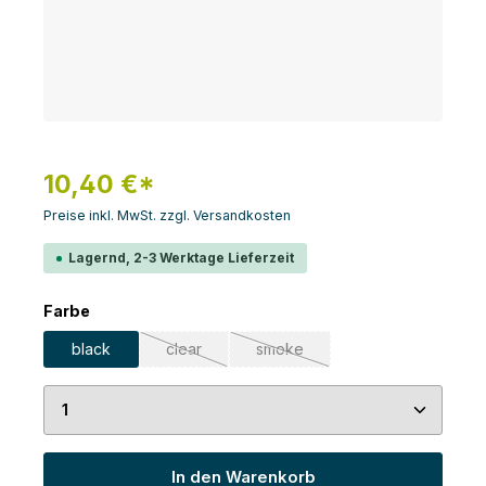
10,40 €*
Preise inkl. MwSt. zzgl. Versandkosten
Lagernd, 2-3 Werktage Lieferzeit
auswählen
Farbe
black
clear
smoke
(Diese Option ist zurzeit nicht verfügbar.)
(Diese Option ist zurzeit nicht v
Produkt Anzahl: Gib den gewünschten Wert ein 
In den Warenkorb