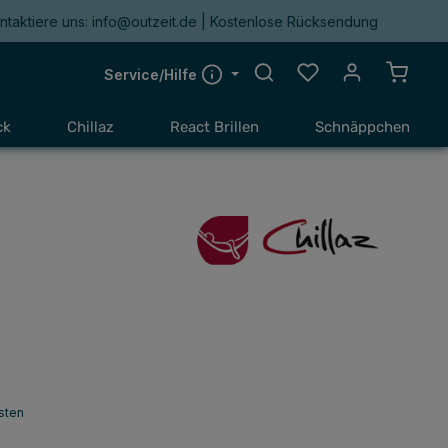
ntaktiere uns: info@outzeit.de | Kostenlose Rücksendung
Du hast 0 Produkte a
Warenk
Service/Hilfe
ck
Chillaz
React Brillen
Schnäppchen
sten