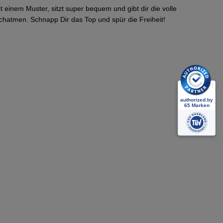
t einem Muster, sitzt super bequem und gibt dir die volle
chatmen. Schnapp Dir das Top und spür die Freiheit!