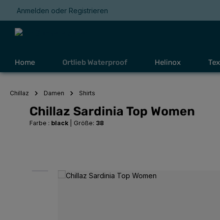
Anmelden
oder
Registrieren
Zur Hauptnavigation springen
Home
Ortlieb Waterproof
Helinox
Tex
Chillaz
Damen
Shirts
Chillaz Sardinia Top Women
Farbe :
black
|
Größe:
38
Bildergalerie überspringen