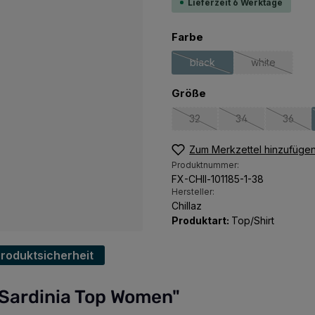
Lieferzeit 6 Werktage
auswählen
Farbe
black
white
(Diese Option ist zurzeit ni
(Diese Option
auswählen
Größe
32
34
36
(Diese Option ist zurzeit nich
(Diese Option ist 
(Diese
Zum Merkzettel hinzufüge
Produktnummer:
FX-CHIl-101185-1-38
Hersteller:
Chillaz
Produktart:
Top/Shirt
Produktsicherheit
 Sardinia Top Women"