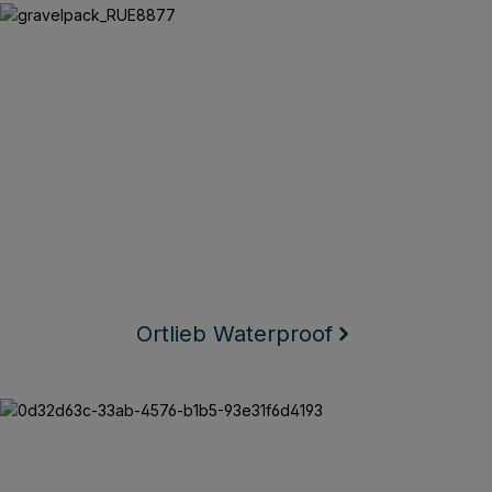
Ortlieb Waterproof
Ortlieb Waterproof
Texlock