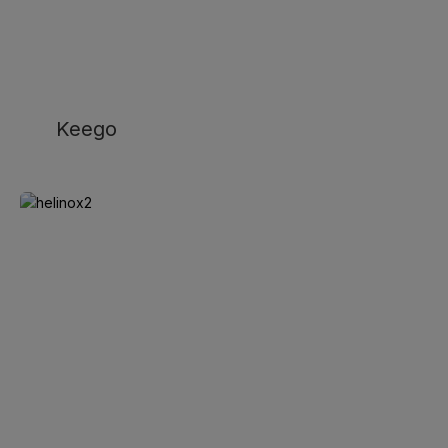
Keego
Helinox