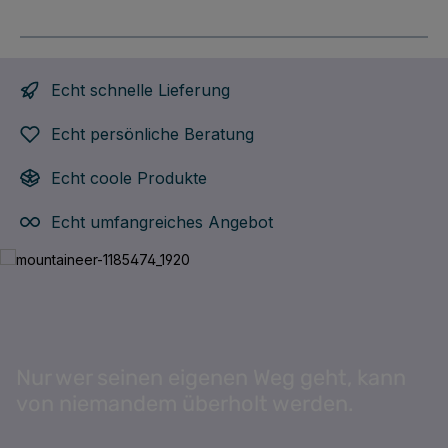
Echt schnelle Lieferung
Echt persönliche Beratung
Echt coole Produkte
Echt umfangreiches Angebot
Bildergalerie überspringen
Nur wer seinen eigenen Weg geht, kann
von niemandem überholt werden.