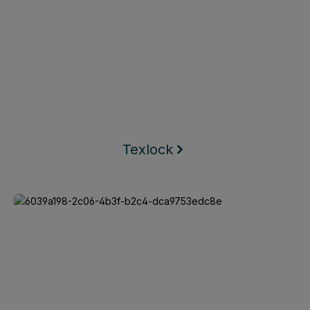
Texlock
Keego