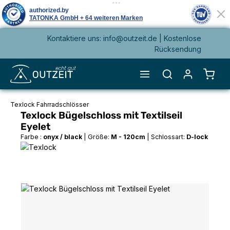
Kontaktiere uns: info@outzeit.de | Kostenlose
alt springen
Rücksendung
Waren
Texlock Fahrradschlösser
Texlock Bügelschloss mit Textilseil
Eyelet
Farbe :
onyx / black
|
Größe:
M - 120cm
|
Schlossart:
D-lock
Bildergalerie überspringen