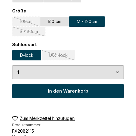
auswählen
Größe
100cm
160 cm
M - 120cm
(Diese Option ist zurzeit nicht verfügbar.)
S - 80cm
(Diese Option ist zurzeit nicht verfügbar.)
auswählen
Schlossart
D-lock
U/X -lock
(Diese Option ist zurzeit nicht verfügbar.)
Produkt Anzahl: Gib den gewünschten Wert ein 
In den Warenkorb
Zum Merkzettel hinzufügen
Produktnummer:
FX20821.15