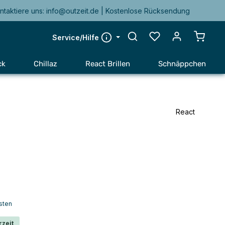
ntaktiere uns: info@outzeit.de | Kostenlose Rücksendung
Warenk
Service/Hilfe
ck
Chillaz
React Brillen
Schnäppchen
React
sten
rzeit