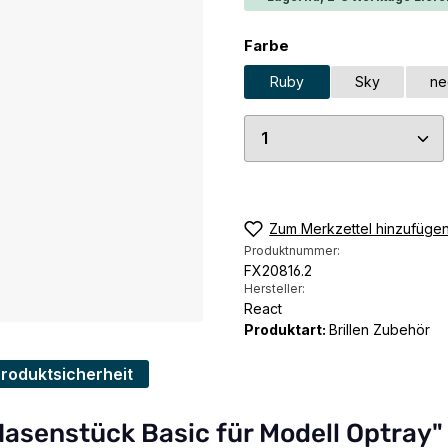
auswählen
Farbe
Ruby
Sky
ne
Produkt Anzahl: G
Zum Merkzettel hinzufüge
Produktnummer:
FX20816.2
Hersteller:
React
Produktart:
Brillen Zubehör
Produktsicherheit
asenstück Basic für Modell Optray"