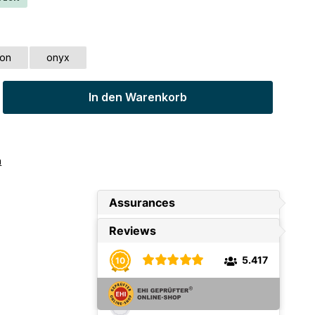
on
onyx
ib den gewünschten Wert ein oder benu
In den Warenkorb
n