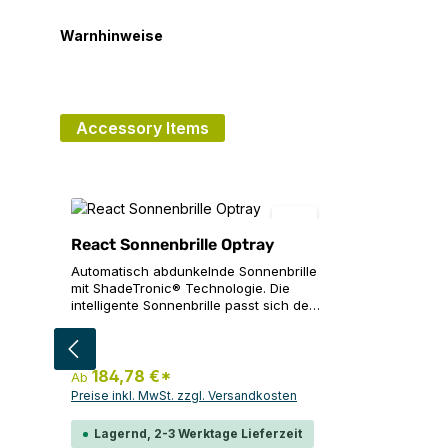
Warnhinweise
Accessory Items
Produktgalerie überspringen
React Sonnenbrille Optray
Automatisch abdunkelnde Sonnenbrille
mit ShadeTronic® Technologie. Die
intelligente Sonnenbrille passt sich den
sich ändernden Lichtverhältnissen an.
Stufenlos. Sofort. Polarisierte Linsen mit
auswählen
Farbe
100% UV Schutz. Integrierte Solarzellen
versorgen die Flüssigkristalle in sen
184,78 €*
Ab
Brillengläsern mit Strom und sorgen
Preise inkl. MwSt. zzgl. Versandkosten
dafür, dass sie sich bei wechselnden
Lichtverhältnissen in einer
Lagernd, 2-3 Werktage Lieferzeit
Zehntelsekunde aufhellen und