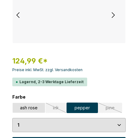
124,99 €*
Preise inkl. MwSt. zzgl. Versandkosten
Lagernd, 2-3 Werktage Lieferzeit
auswählen
Farbe
ash rose
ink
pepper
pine
(Diese Option ist zurzeit nicht verfügbar.)
(Diese Option is
Produkt Anzahl: Gib den gewünschten Wert ein 