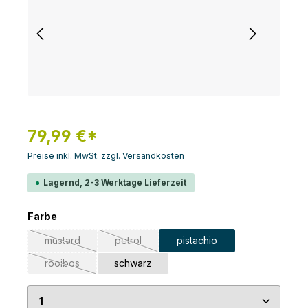
79,99 €*
Preise inkl. MwSt. zzgl. Versandkosten
Lagernd, 2-3 Werktage Lieferzeit
auswählen
Farbe
mustard
petrol
pistachio
(Diese Option ist zurzeit nicht verfügbar.)
(Diese Option ist zurzeit nicht verfügbar.)
rooibos
schwarz
(Diese Option ist zurzeit nicht verfügbar.)
Produkt Anzahl: Gib den gewünschten Wert ein 