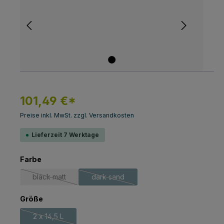
101,49 €*
Preise inkl. MwSt. zzgl. Versandkosten
Lieferzeit 7 Werktage
auswählen
Farbe
black matt
dark sand
(Diese Option ist zurzeit nicht verfügbar.)
(Diese Option ist zurzeit nicht verfügbar
auswählen
Größe
2 x 14,5 L
(Diese Option ist zurzeit nicht verfügbar.)