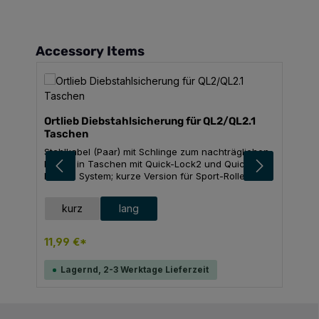
Produktgalerie überspringen
Accessory Items
Ortlieb Diebstahlsicherung für QL2/QL2.1
Taschen
Stahlkabel (Paar) mit Schlinge zum nachträglichen
Einbau in Taschen mit Quick-Lock2 und Quick-
Lock2.1 System; kurze Version für Sport-Roller,
Sport-Packer, Gravel-Pack, E-Mate, Vario, City-
Biker; lange Version für Back-Roller, Bike-
auswählen
Größe
kurz
lang
Packer, Bike-Tourer, Velo-Shopper, Office-Bag,
Downtown Two, Commuter-Bag Two Urban, Bike-
Shopper und Recumbent-Bag; separates Schloss
11,99 €*
(z.B. Bügelschloss oder Vorhängeschloss)
zusätzlich notwendig. Technische Daten Breite: 21
Lagernd, 2-3 Werktage Lieferzeit
cmGewicht: 2 x 7,5 g Breite: 25 cmGewicht: 2 x 8,5
g Material: Metall