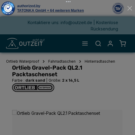
Kontaktiere uns: info@outzeit.de | Kostenlose
alt springen
Rücksendung
Waren
Ortlieb Waterproof
Fahrradtaschen
Hinterradtaschen
Ortlieb Gravel-Pack QL2.1
Packtaschenset
Farbe :
dark sand
|
Größe:
2 x 14,5 L
Bildergalerie überspringen