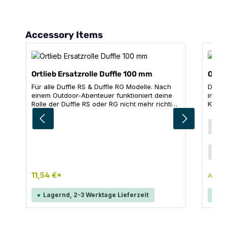
Produktgalerie überspringen
Accessory Items
Ortlieb Ersatzrolle Duffle 100 mm
Ortli
Für alle Duffle RS & Duffle RG Modelle. Nach
Damit 
einem Outdoor-Abenteuer funktioniert deine
innen
Rolle der Duffle RS oder RG nicht mehr richtig?
Kleid
Mit diesem Ersatzrad rollst du ab sofort in dein
einfa
neues Abenteuer. INHALT: 1x Ersatzrad, 100
Reißv
Far
g
mm
der T
kompl
Packi
Grö
6 
Bag p
jedoc
wie D
11,54 €*
2
Ab
Produktdetails: T
Techn
Lagernd, 2-3 Werktage Lieferzeit
La
gB x H
LGewic
Materi