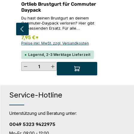
Ortlieb Brustgurt für Commuter
Daypack
Du hast deinen Brustgurt an deinem
Commuter-Daypack verloren? Hier gibt
es passenden Ersatz. Für alle
Commuter-Daypack Modelle (City und
7,95 €*
Urban) Inhalt: 1 x Brustgurt, schwarz
Preise inkl. MwSt. zzgl. Versandkosten
Lagernd, 2-3 Werktage Lieferzeit
Produkt Anzahl: Gib den gewünsc
Service-Hotline
Unterstützung und Beratung unter:
0049 5323 9422975
Mo-Fr: 09:00 - 12:00