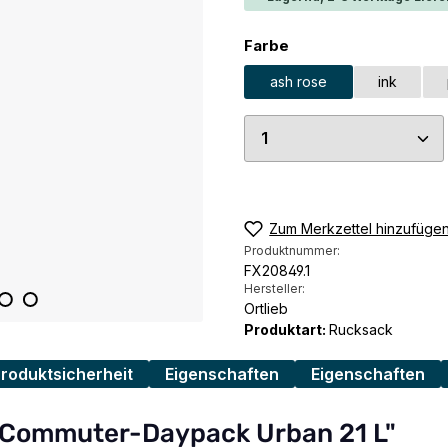
auswählen
Farbe
ash rose
ink
Produkt Anzahl: G
Zum Merkzettel hinzufüge
Produktnummer:
FX20849.1
Hersteller:
Ortlieb
Produktart:
Rucksack
Produktsicherheit
Eigenschaften
Eigenschaften
b Commuter-Daypack Urban 21 L"