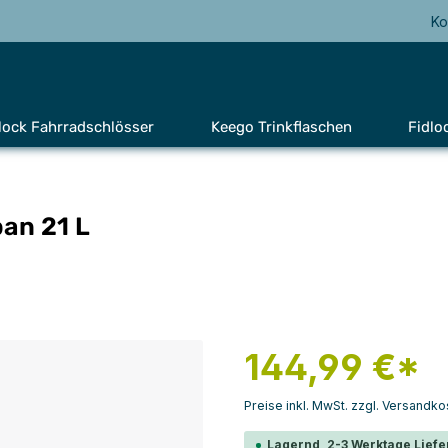
Ko
lock Fahrradschlösser
Keego Trinkflaschen
Fidlo
an 21 L
144,99 €*
Preise inkl. MwSt. zzgl. Versandko
Lagernd, 2-3 Werktage Liefe