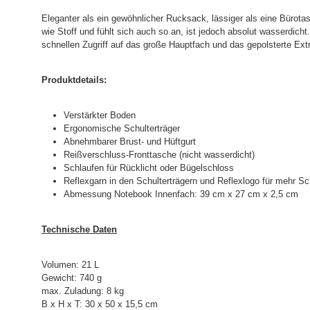
Eleganter als ein gewöhnlicher Rucksack, lässiger als eine Büro
wie Stoff und fühlt sich auch so an, ist jedoch absolut wasserdic
schnellen Zugriff auf das große Hauptfach und das gepolsterte Ext
Produktdetails:
Verstärkter Boden
Ergonomische Schulterträger
Abnehmbarer Brust- und Hüftgurt
Reißverschluss-Fronttasche (nicht wasserdicht)
Schlaufen für Rücklicht oder Bügelschloss
Reflexgarn in den Schulterträgern und Reflexlogo für mehr Sc
Abmessung Notebook Innenfach: 39 cm x 27 cm x 2,5 cm
Technische Daten
Volumen: 21 L
Gewicht: 740 g
max. Zuladung: 8 kg
B x H x T: 30 x 50 x 15,5 cm