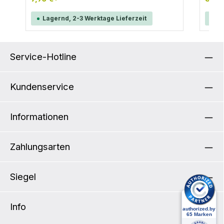
Wachs
aufhä
Lagernd, 2-3 Werktage Lieferzeit
La
deine
als B
erhält
zum B
passt 
Service-Hotline
Kombi
zusam
Bundl
Kundenservice
Packi
Fahrrad
Reißve
Steckvers
Informationen
Volum
cmBre
cmMat
Zahlungsarten
Siegel
Info