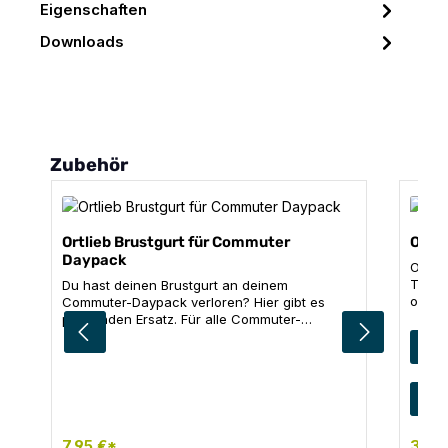
Eigenschaften
Downloads
Produktgalerie überspringen
Zubehör
Ortlieb Brustgurt für Commuter
Ortli
Daypack
Ob Ze
Toilet
Du hast deinen Brustgurt an deinem
optim
Commuter-Daypack verloren? Hier gibt es
Die u
passenden Ersatz. Für alle Commuter-
die p
Daypack Modelle (City und Urban) Inhalt: 1 x
Far
g
Inner
Brustgurt, schwarz
Neben
diver
Grö
5
Utensi
mit in
Haken
7,95 €*
30,9