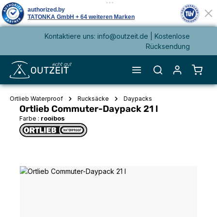
Kontaktiere uns: info@outzeit.de | Kostenlose
alt springen
Rücksendung
Waren
Ortlieb Waterproof
Rucksäcke
Daypacks
Ortlieb Commuter-Daypack 21 l
Farbe :
rooibos
Bildergalerie überspringen