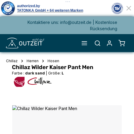
Kontaktiere uns: info@outzeit.de | Kostenlose
alt springen
Rücksendung
Waren
Chillaz
Herren
Hosen
Chillaz Wilder Kaiser Pant Men
Farbe :
dark sand
|
Größe:
L
Bildergalerie überspringen