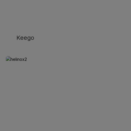
Keego
Helinox