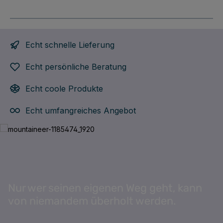
Echt schnelle Lieferung
Echt persönliche Beratung
Echt coole Produkte
Echt umfangreiches Angebot
Bildergalerie überspringen
Nur wer seinen eigenen Weg geht, kann
von niemandem überholt werden.