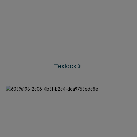
Texlock
Keego