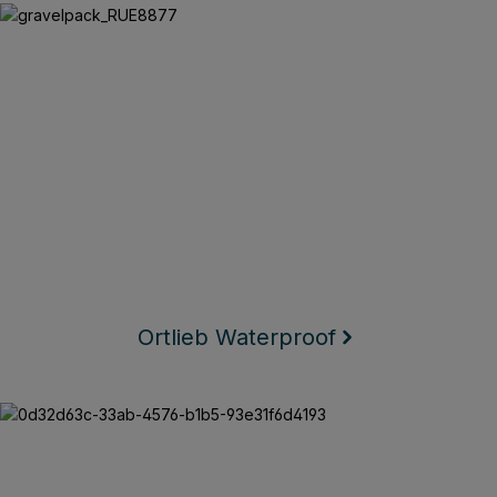
Ortlieb Waterproof
Ortlieb Waterproof
Texlock