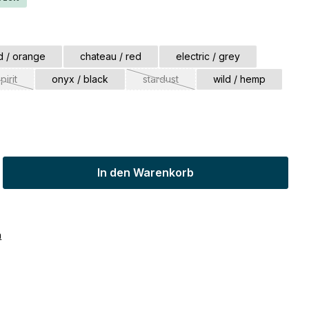
d / orange
chateau / red
electric / grey
pirit
onyx / black
stardust
wild / hemp
Diese Option ist zurzeit nicht verfügbar.)
(Diese Option ist zurzeit nicht verfüg
ib den gewünschten Wert ein oder benu
In den Warenkorb
n