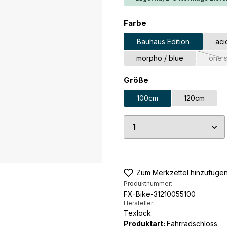
auswählen
Farbe
Bauhaus Edition
aci
morpho / blue
one s
(
auswählen
Größe
100cm
120cm
Produkt Anzahl: G
Zum Merkzettel hinzufüge
Produktnummer:
FX-Bike-31210055100
Hersteller:
Texlock
Produktart:
Fahrradschloss