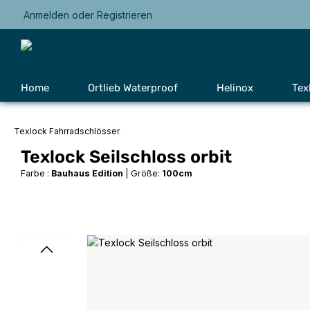
Anmelden
oder
Registrieren
Zur Hauptnavigation springen
Home
Ortlieb Waterproof
Helinox
Tex
Texlock Fahrradschlösser
Texlock Seilschloss orbit
Farbe :
Bauhaus Edition
|
Größe:
100cm
Bildergalerie überspringen