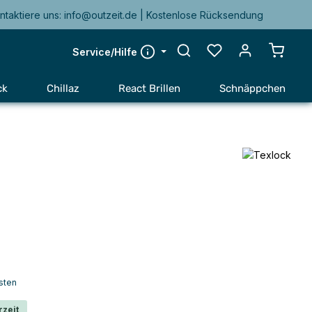
ntaktiere uns: info@outzeit.de | Kostenlose Rücksendung
Warenk
Service/Hilfe
ck
Chillaz
React Brillen
Schnäppchen
sten
rzeit