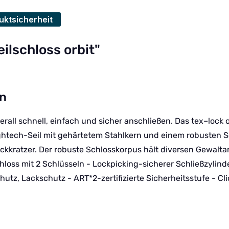
uktsicherheit
ilschloss orbit"
rn
berall schnell, einfach und sicher anschließen. Das tex–lo
ightech-Seil mit gehärtetem Stahlkern und einem robusten 
kratzer. Der robuste Schlosskorpus hält diversen Gewaltan
hloss mit 2 Schlüsseln - Lockpicking-sicherer Schließzylind
utz, Lackschutz - ART*2-zertifizierte Sicherheitsstufe - Cl