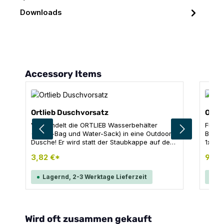
Downloads
Produktgalerie überspringen
Accessory Items
Ortlieb Duschvorsatz
Ortli
Verwandelt die ORTLIEB Wasserbehälter
Für a
(Water-Bag und Water-Sack) in eine Outdoor-
Belt 
Dusche! Er wird statt der Staubkappe auf den
1x Dos
Gewindeflansch gesteckt und kann auch zum
3,82 €*
9,45
Blumengießen und Geschirrspülen verwendet
werden. Produktdetails: Kleine Löcher für
gleichmäßige Berieselung Dosierventil zum
Lagernd, 2-3 Werktage Lieferzeit
La
schnellen Öffnen und Schließen Gewicht: 5 g
Produktgalerie überspringen
Wird oft zusammen gekauft