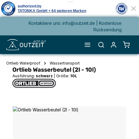
Kontaktiere uns: info@outzeit.de | Kostenlose
alt springen
Rücksendung
Waren
Ortlieb Waterproof
Wassertransport
Ortlieb Wasserbeutel (2l - 10l)
Ausführung:
schwarz
|
Größe:
10L
Bildergalerie überspringen