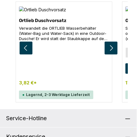
Ortlieb Duschvorsatz
Ortli
Verwandelt die ORTLIEB Wasserbehälter
Schlu
(Water-Bag und Water-Sack) in eine Outdoor-
oder 
Dusche! Er wird statt der Staubkappe auf den
(erhäl
Gewindeflansch gesteckt und kann auch zum
Gurtb
Blumengießen und Geschirrspülen verwendet
ausge
Aus
b
werden. Produktdetails: Kleine Löcher für
werde
gleichmäßige Berieselung Dosierventil zum
wasse
schnellen Öffnen und Schließen Gewicht: 5 g
Trink
Grö
2
Einsatzmögl
Gewic
Tauchb
3,82 €*
17,01
Outdo
Trinkschlauch
Lagernd, 2-3 Werktage Lieferzeit
La
Wasse
von W
alkoh
Flüssi
gefüll
Service-Hotline
stehe
mögli
und ge
Kundenservice