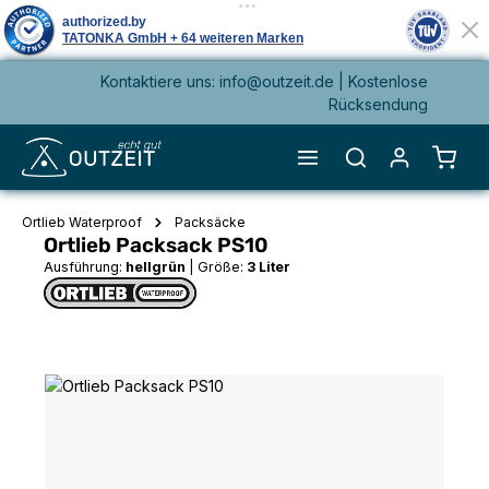
Kontaktiere uns: info@outzeit.de | Kostenlose
alt springen
Rücksendung
Waren
Ortlieb Waterproof
Packsäcke
Ortlieb Packsack PS10
Ausführung:
hellgrün
|
Größe:
3 Liter
Bildergalerie überspringen