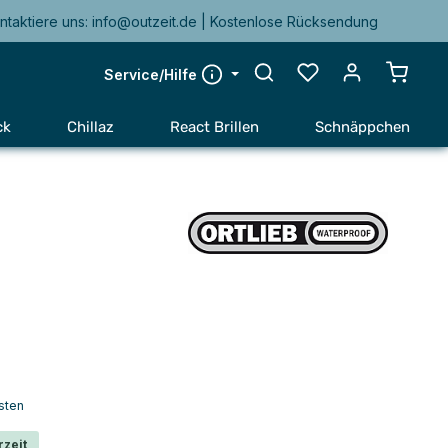
ntaktiere uns: info@outzeit.de | Kostenlose Rücksendung
Warenk
Service/Hilfe
ck
Chillaz
React Brillen
Schnäppchen
sten
rzeit