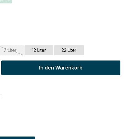
7 Liter
12 Liter
22 Liter
(Diese Option ist zurzeit nicht verfügbar.)
ib den gewünschten Wert ein oder benu
In den Warenkorb
n