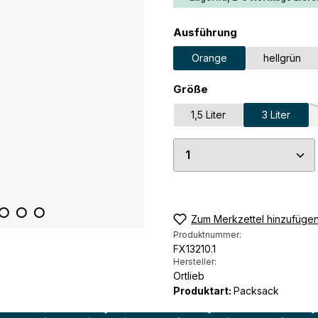
auswählen
Ausführung
Orange
hellgrün
auswählen
Größe
1,5 Liter
3 Liter
Produkt Anzahl: G
Zum Merkzettel hinzufüge
Produktnummer:
FX13210.1
Hersteller:
Ortlieb
Produktart:
Packsack