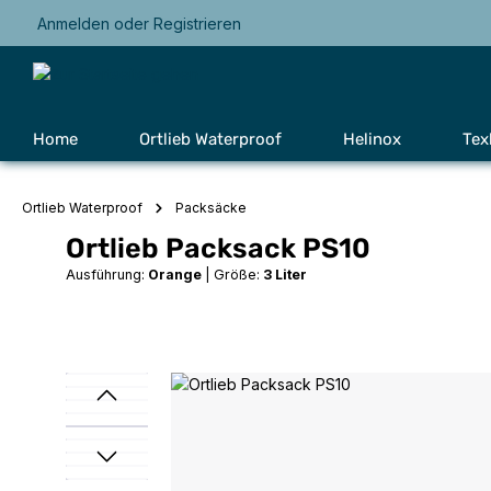
Anmelden
oder
Registrieren
Zur Hauptnavigation springen
Home
Ortlieb Waterproof
Helinox
Tex
Ortlieb Waterproof
Packsäcke
Ortlieb Packsack PS10
Ausführung:
Orange
|
Größe:
3 Liter
Bildergalerie überspringen