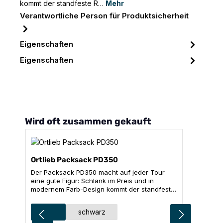
kommt der standfeste R…
Mehr
Verantwortliche Person für Produktsicherheit
Eigenschaften
Eigenschaften
Produktgalerie überspringen
Wird oft zusammen gekauft
Ortlieb Packsack PD350
Der Packsack PD350 macht auf jeder Tour
eine gute Figur: Schlank im Preis und in
modernem Farb-Design kommt der standfeste
Reisebegleiter daher. Der bewährte
Rollverschluss mit einfacher Versteifungsleiste
auswählen
Ausführung
rot
schwarz
hält das Gepäck trocken und bringt die