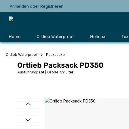
Anmelden
oder
Registrieren
Zur Hauptnavigation springen
Home
Ortlieb Waterproof
Helinox
Tex
Ortlieb Waterproof
Packsäcke
Ortlieb Packsack PD350
Ausführung:
rot
|
Größe:
59 Liter
Bildergalerie überspringen