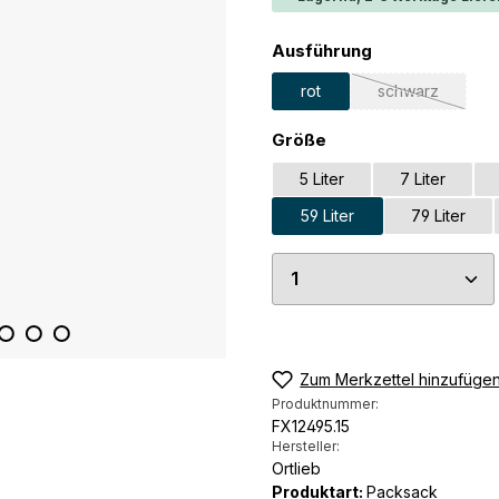
auswählen
Ausführung
rot
schwarz
(Diese Option 
auswählen
Größe
5 Liter
7 Liter
59 Liter
79 Liter
Produkt Anzahl: G
Zum Merkzettel hinzufüge
Produktnummer:
FX12495.15
Hersteller:
Ortlieb
Produktart:
Packsack