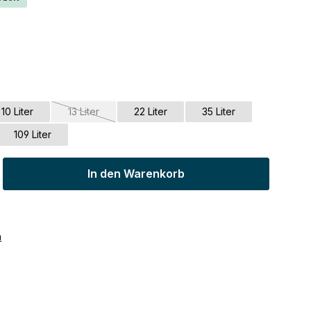
ist zurzeit nicht verfügbar.)
10 Liter
13 Liter
22 Liter
35 Liter
(Diese Option ist zurzeit nicht verfügbar.)
109 Liter
ib den gewünschten Wert ein oder benu
In den Warenkorb
n