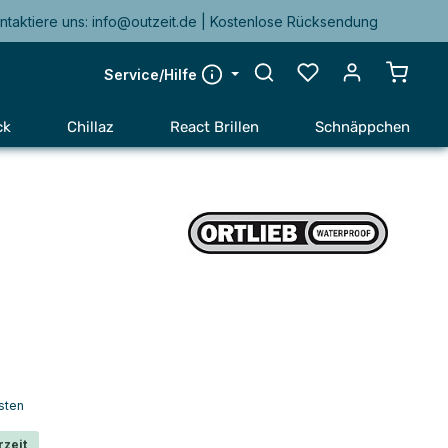
ntaktiere uns: info@outzeit.de | Kostenlose Rücksendung
Warenk
Service/Hilfe
ck
Chillaz
React Brillen
Schnäppchen
sten
rzeit