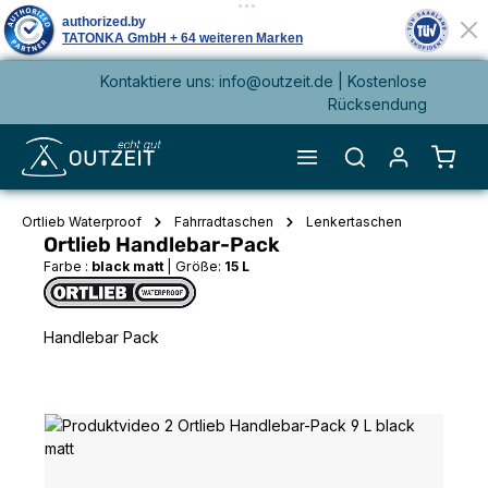
Kontaktiere uns: info@outzeit.de | Kostenlose
alt springen
Rücksendung
Waren
Ortlieb Waterproof
Fahrradtaschen
Lenkertaschen
Ortlieb Handlebar-Pack
Farbe :
black matt
|
Größe:
15 L
Handlebar Pack
Bildergalerie überspringen