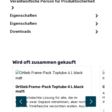
Verantwortliche Person für Produktsicherheit
Eigenschaften
Eigenschaften
Downloads
Produktgalerie überspringen
Wird oft zusammen gekauft
Ortlieb Frame-Pack Toptube 4 L black
Ortli
matt
Auf g
Herzs
Die durchdachte Lösung für alle, die im
das O
Rahmen zwar Gepäck mitnehmen, aber nicht
Klettv
auf ihre Trinkflasche verzichten wollen. Auch
montie
Fullsuspension Mountainbike-Besitzer mit
Vol