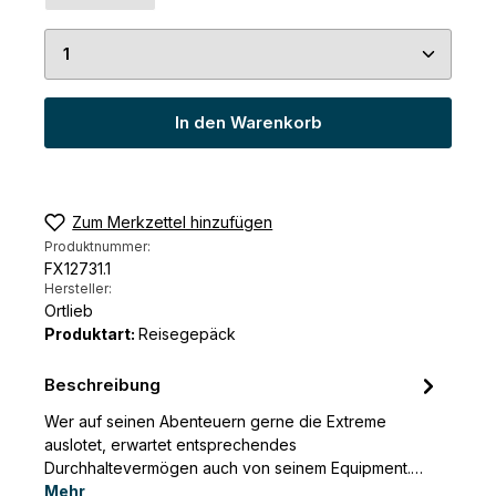
Produkt Anzahl: Gib den gewünschten Wert ein 
In den Warenkorb
Zum Merkzettel hinzufügen
Produktnummer:
FX12731.1
Hersteller:
Ortlieb
Produktart:
Reisegepäck
Beschreibung
Wer auf seinen Abenteuern gerne die Extreme
auslotet, erwartet entsprechendes
Durchhaltevermögen auch von seinem Equipment.…
Mehr