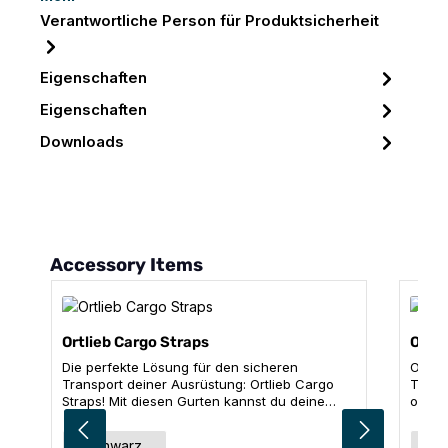
Verantwortliche Person für Produktsicherheit
Eigenschaften
Eigenschaften
Downloads
Produktgalerie überspringen
Accessory Items
Ortlieb Cargo Straps
Ortli
Die perfekte Lösung für den sicheren
Ob Ze
Transport deiner Ausrüstung: Ortlieb Cargo
Toilet
Straps! Mit diesen Gurten kannst du deine
optim
Duffles mühelos an Cargo Bikes mit Plattform
Die u
oder Cargo-Gepäckträgern befestigen. Die
die p
auswählen
Farbe
Far
schwarz
g