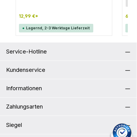
Gurtb
7
Straps greifen diese um die Rohre des
Gepäckträgers und sorgen so für stabilen Sitz.
Die maximale Länge beträgt 950 mm.
12,99 €*
6,07
Lagernd, 2-3 Werktage Lieferzeit
La
Service-Hotline
Kundenservice
Informationen
Zahlungsarten
Siegel