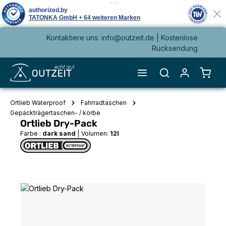
Kontaktiere uns: info@outzeit.de | Kostenlose
alt springen
Rücksendung
Waren
Ortlieb Waterproof
Fahrradtaschen
Gepäckträgertaschen- / körbe
Ortlieb Dry-Pack
Farbe :
dark sand
|
Volumen:
12l
Bildergalerie überspringen