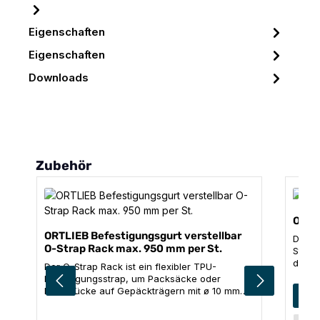
Eigenschaften
Eigenschaften
Downloads
Produktgalerie überspringen
Zubehör
Ortl
ORTLIEB Befestigungsgurt verstellbar
Die O-
O-Strap Rack max. 950 mm per St.
Strap
durch
Der O-Strap Rack ist ein flexibler TPU-
sehr v
Befestigungsstrap, um Packsäcke oder
Ausrü
Grö
Packstücke auf Gepäckträgern mit ø 10 mm
3
Outdoo
Rohrdurchmesser fest zu verzurren. Mit den
Länge
vorgeformten Haken an beiden Enden des