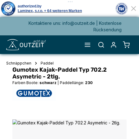
Kontaktiere uns: info@outzeit.de | Kostenlose
alt springen
Rücksendung
Waren
Schnäppchen
Paddel
Gumotex Kajak-Paddel Typ 702.2
Asymetric - 2tlg.
Farben Boote:
schwarz
|
Paddellänge:
230
Bildergalerie überspringen