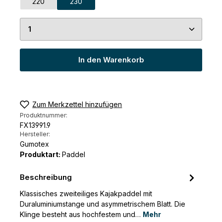
220
230
Produkt Anzahl: Gib den gewünschten Wert ein 
In den Warenkorb
Zum Merkzettel hinzufügen
Produktnummer:
FX13991.9
Hersteller:
Gumotex
Produktart:
Paddel
Beschreibung
Klassisches zweiteiliges Kajakpaddel mit
Duraluminiumstange und asymmetrischem Blatt. Die
Klinge besteht aus hochfestem und…
Mehr