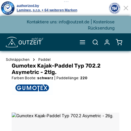
Kontaktiere uns: info@outzeit.de | Kostenlose
alt springen
Rücksendung
Waren
Schnäppchen
Paddel
Gumotex Kajak-Paddel Typ 702.2
Asymetric - 2tlg.
Farben Boote:
schwarz
|
Paddellänge:
220
Bildergalerie überspringen