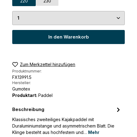
220
230
Produkt Anzahl: Gib den gewünschten Wert ein 
In den Warenkorb
Zum Merkzettel hinzufügen
Produktnummer:
FX13991.5
Hersteller:
Gumotex
Produktart:
Paddel
Beschreibung
Klassisches zweiteiliges Kajakpaddel mit
Duraluminiumstange und asymmetrischem Blatt. Die
Klinge besteht aus hochfestem und…
Mehr